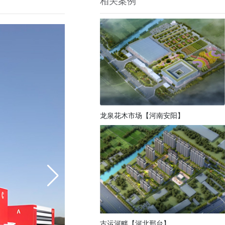
相关案例
龙泉花木市场【河南安阳】
古运河畔【河北邢台】